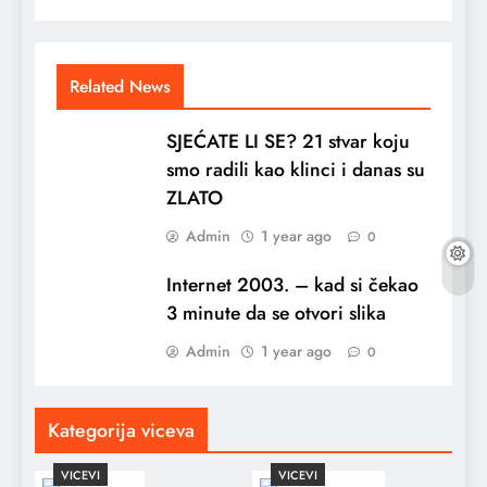
Related News
SJEĆATE LI SE? 21 stvar koju
smo radili kao klinci i danas su
ZLATO
Admin
1 year ago
0
Internet 2003. – kad si čekao
3 minute da se otvori slika
Admin
1 year ago
0
Kategorija viceva
VICEVI
VICEVI