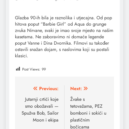
Glazba 90-ih bila je raznolika i utjecajna. Od pop
hitova poput “Barbie Girl” od Aqua do grunge
zvuka Nirvane, svaki je imao svoje mjesto na našim
kasetama. Ne zaboravimo ni domaće legende
poput Vanne i Dina Dvornika. Filmovi su također
ostavili snažan dojam, s naslovima koji su postali
klasici.
Post Views:
99
Post
Previous:
Next:
navigation
Jutarnji crtići koje
Žvake s
smo obožavali —
tetovažama, PEZ
Spužva Bob, Sailor
bomboni i sokići u
Moon i ekipa
plastičnim
bočicama