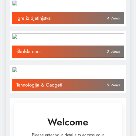
Igre iz djetinjstva
4
News
Školski dani
2
News
Tehnologija & Gadgeti
5
News
Welcome
Please enter your details to access your