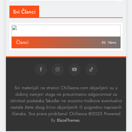
Svi Članci
Članci
86
News
Svi materijali na stranici Chillaona.com objavljeni su u
dobroj namjeri stoga ne preuzimamo odgovornost za
istinitost podataka.Također ne snosimo troškove eventualno
nastale štete zbog krivo objavljenih ili pogrešno napisanih
članaka. Sva prava pridržana! Chillaona @2025 Powered
By
.
BlazeThemes