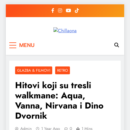
Skip
to
content
Chillaona
chillaona
MENU
GLAZBA & FILMOVI
RETRO
Hitovi koji su tresli
walkmane: Aqua,
Vanna, Nirvana i Dino
Dvornik
Admin
1 Year Ago
0
1 Mins