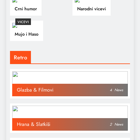
Crni humor
Narodni vicevi
VICEVI
Mujo i Haso
Retro
Glazba & Filmovi
4
News
Hrana & Slatkiši
2
News