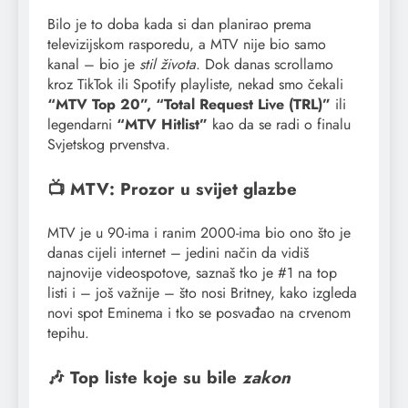
Bilo je to doba kada si dan planirao prema
televizijskom rasporedu, a MTV nije bio samo
kanal – bio je
stil života
. Dok danas scrollamo
kroz TikTok ili Spotify playliste, nekad smo čekali
“MTV Top 20”, “Total Request Live (TRL)”
ili
legendarni
“MTV Hitlist”
kao da se radi o finalu
Svjetskog prvenstva.
📺 MTV: Prozor u svijet glazbe
MTV je u 90-ima i ranim 2000-ima bio ono što je
danas cijeli internet – jedini način da vidiš
najnovije videospotove, saznaš tko je #1 na top
listi i – još važnije – što nosi Britney, kako izgleda
novi spot Eminema i tko se posvađao na crvenom
tepihu.
🎶 Top liste koje su bile
zakon