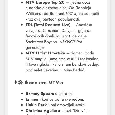
MTV Europe Top 20
– tjedna doza
europske glazbene elite. Od Robbieja
Williamsa do Bomfunk MC’sa, svi su prošli
kroz ovaj panteon popularnosti.
TRL (Total Request Live)
– Američka
verzija sa Carsonom Dalyjem, gdje su
fanovi odlučivali koji spot ide dalje.
Backstreet Boys vs. NSYNC? Rat
generacije!
MTV Hitlist Hrvatska
– domaći dodir
MTV magije. Tamo smo otkrili i regionalne
hitove i gledali kako strani bendovi padaju
pod nalet Severine ili Nine Badrić.
👩‍🎤 Ikone ere MTV-a
Britney Spears
u uniformi.
Eminem
koji parodira sve redom.
Linkin Park
i oni crno-bijeli efekti.
Christina Aguilera
u fazi “Dirrty” –