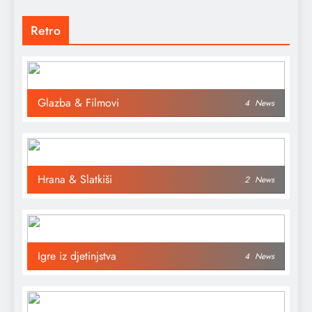
Retro
Glazba & Filmovi
4
News
Hrana & Slatkiši
2
News
Igre iz djetinjstva
4
News