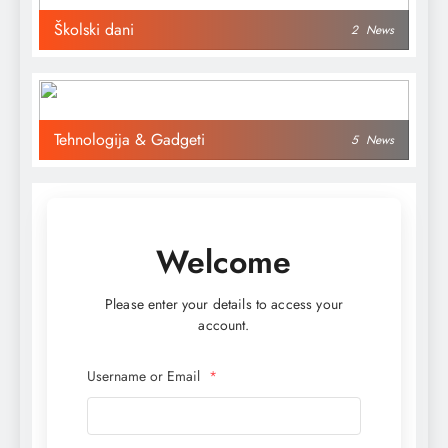
Školski dani
2
News
Tehnologija & Gadgeti
5
News
Welcome
Please enter your details to access your
account.
Username or Email
*