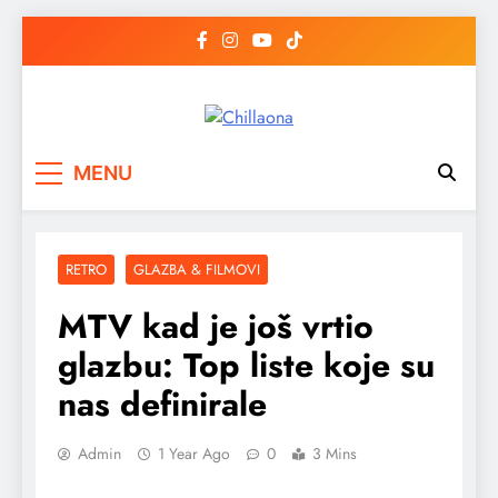
Skip
to
content
Chillaona
chillaona
MENU
RETRO
GLAZBA & FILMOVI
MTV kad je još vrtio
glazbu: Top liste koje su
nas definirale
Admin
1 Year Ago
0
3 Mins