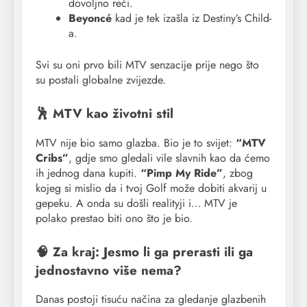
dovoljno reći.
Beyoncé
kad je tek izašla iz Destiny’s Child-
a.
Svi su oni prvo bili MTV senzacije prije nego što
su postali globalne zvijezde.
🕺 MTV kao životni stil
MTV nije bio samo glazba. Bio je to svijet:
“MTV
Cribs”
, gdje smo gledali vile slavnih kao da ćemo
ih jednog dana kupiti.
“Pimp My Ride”
, zbog
kojeg si mislio da i tvoj Golf može dobiti akvarij u
gepeku. A onda su došli realityji i… MTV je
polako prestao biti ono što je bio.
🧠 Za kraj: Jesmo li ga prerasti ili ga
jednostavno više nema?
Danas postoji tisuću načina za gledanje glazbenih