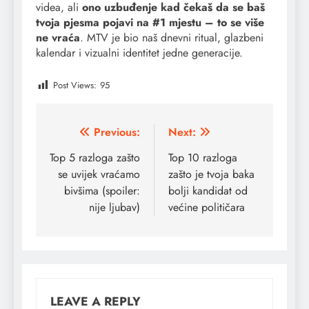
videa, ali
ono uzbuđenje kad čekaš da se baš
tvoja pjesma pojavi na #1 mjestu – to se više
ne vraća
. MTV je bio naš dnevni ritual, glazbeni
kalendar i vizualni identitet jedne generacije.
Post Views:
95
Post
Previous:
Next:
navigation
Top 5 razloga zašto
Top 10 razloga
se uvijek vraćamo
zašto je tvoja baka
bivšima (spoiler:
bolji kandidat od
nije ljubav)
većine političara
LEAVE A REPLY