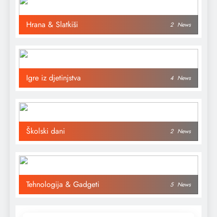
Hrana & Slatkiši
2
News
Igre iz djetinjstva
4
News
Školski dani
2
News
Tehnologija & Gadgeti
5
News