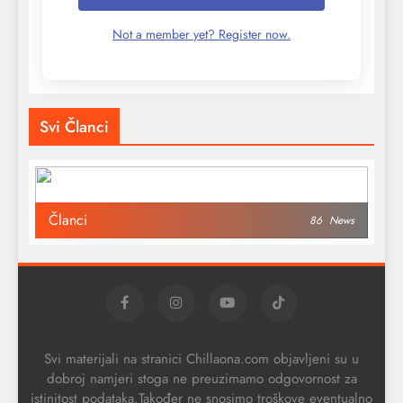
Not a member yet? Register now.
Svi Članci
Članci
86
News
Svi materijali na stranici Chillaona.com objavljeni su u
dobroj namjeri stoga ne preuzimamo odgovornost za
istinitost podataka.Također ne snosimo troškove eventualno