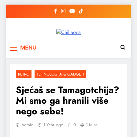
Skip
to
content
Chillaona
chillaona
MENU
RETRO
TEHNOLOGIJA & GADGETI
Sjećaš se Tamagotchija?
Mi smo ga hranili više
nego sebe!
Admin
1 Year Ago
0
1 Mins