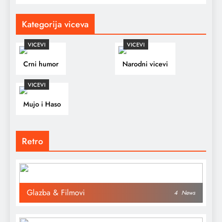
Kategorija viceva
VICEVI
VICEVI
Crni humor
Narodni vicevi
VICEVI
Mujo i Haso
Retro
Glazba & Filmovi
4
News