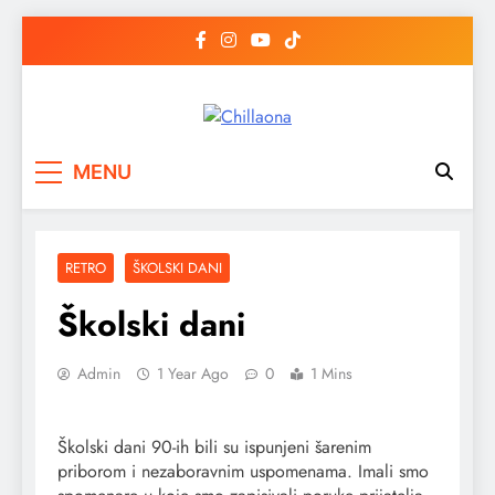
Skip
to
content
Chillaona
chillaona
MENU
RETRO
ŠKOLSKI DANI
Školski dani
Admin
1 Year Ago
0
1 Mins
Školski dani 90-ih bili su ispunjeni šarenim
priborom i nezaboravnim uspomenama. Imali smo