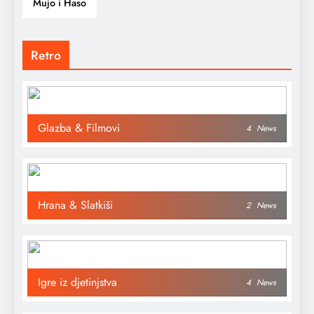
Mujo i Haso
Retro
Glazba & Filmovi
4
News
Hrana & Slatkiši
2
News
Igre iz djetinjstva
4
News