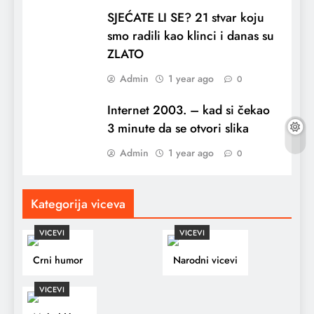
SJEĆATE LI SE? 21 stvar koju
smo radili kao klinci i danas su
ZLATO
Admin
1 year ago
0
Internet 2003. – kad si čekao
3 minute da se otvori slika
Admin
1 year ago
0
Kategorija viceva
VICEVI
VICEVI
Crni humor
Narodni vicevi
VICEVI