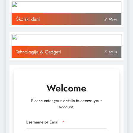
Školski dani
2
News
Tehnologija & Gadgeti
5
News
Welcome
Please enter your details to access your
account.
Username or Email
*