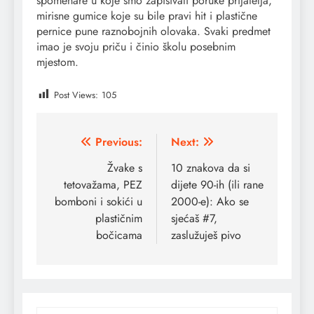
spomenare u koje smo zapisivali poruke prijatelja,
mirisne gumice koje su bile pravi hit i plastične
pernice pune raznobojnih olovaka. Svaki predmet
imao je svoju priču i činio školu posebnim
mjestom.
Post Views:
105
Post
Previous:
Next:
navigation
Žvake s
10 znakova da si
tetovažama, PEZ
dijete 90-ih (ili rane
bomboni i sokići u
2000-e): Ako se
plastičnim
sjećaš #7,
bočicama
zaslužuješ pivo