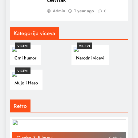
Admin
1 year ago
0
Kategorija viceva
VICEVI
VICEVI
Crni humor
Narodni vicevi
VICEVI
Mujo i Haso
Retro
Glazba & Filmovi
4
News