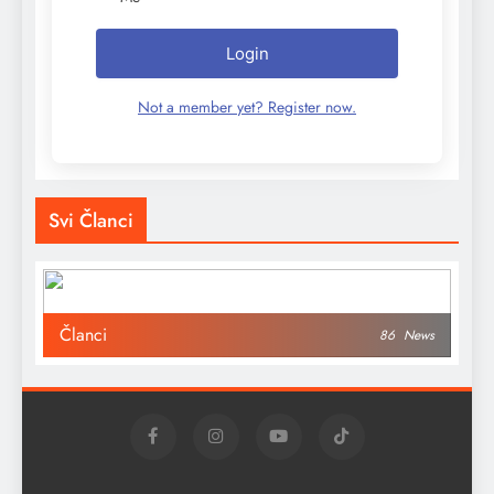
Login
Not a member yet? Register now.
Svi Članci
Članci
86
News