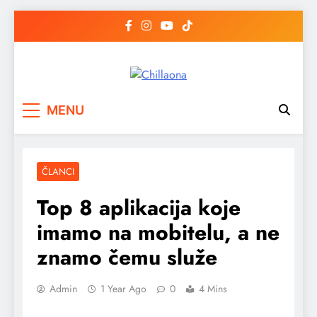
Skip
to
content
Chillaona
chillaona
MENU
ČLANCI
Top 8 aplikacija koje
imamo na mobitelu, a ne
znamo čemu služe
Admin
1 Year Ago
0
4 Mins