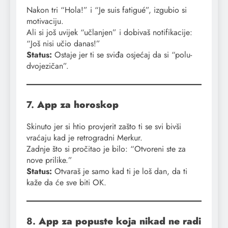
Nakon tri “Hola!” i “Je suis fatigué”, izgubio si
motivaciju.
Ali si još uvijek “učlanjen” i dobivaš notifikacije:
“Još nisi učio danas!”
Status:
Ostaje jer ti se sviđa osjećaj da si “polu-
dvojezičan”.
7.
App za horoskop
Skinuto jer si htio provjerit zašto ti se svi bivši
vraćaju kad je retrogradni Merkur.
Zadnje što si pročitao je bilo: “Otvoreni ste za
nove prilike.”
Status:
Otvaraš je samo kad ti je loš dan, da ti
kaže da će sve biti OK.
8.
App za popuste koja nikad ne radi