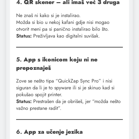
4.
QR skener – ali imaš već 3 druga
Ne znaš ni kako si je instalirao.
Možda si bio u nekoj kafani gdje nisi mogao
otvorit meni pa si panično instalirao bilo što.
Status:
Preživljava kao digitalni suvišak.
5.
App s ikonicom koju ni ne
prepoznaješ
Zove se nešto tipa “QuickZap Sync Pro” i nisi
siguran da li je to spyware ili si je skinuo kad si
pokušao spojit printer.
Status:
Prestrašen da je obrišeš, jer “možda nešto
važno prestane radit”.
6.
App za učenje jezika