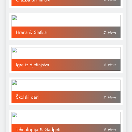
Hrana & Slatkiši
2
News
Igre iz djetinjstva
4
News
Školski dani
2
News
Tehnologija & Gadgeti
5
News