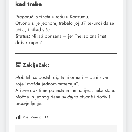
kad treba
Preporučila ti teta u redu u Konzumu.
Otvorio si je jednom, trebalo joj 37 sekundi da se
učita, i nikad više.
Status:
Nikad obrisana – jer “nekad zna imat
dobar kupon”.
🔚 Zaključak:
Mobiteli su postali digitalni ormari – puni stvari
koje “možda jednom zatrebaju”.
Ali sve dok ti ne ponestane memorije… neka stoje.
Možda ih jednog dana
slučajno
otvoriš i doživiš
prosvjetljenje.
Post Views:
114