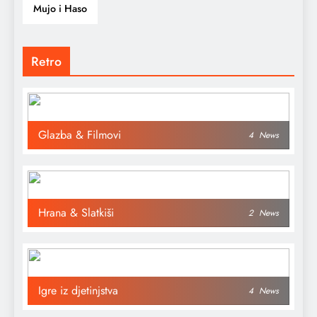
Mujo i Haso
Retro
Glazba & Filmovi
4
News
Hrana & Slatkiši
2
News
Igre iz djetinjstva
4
News