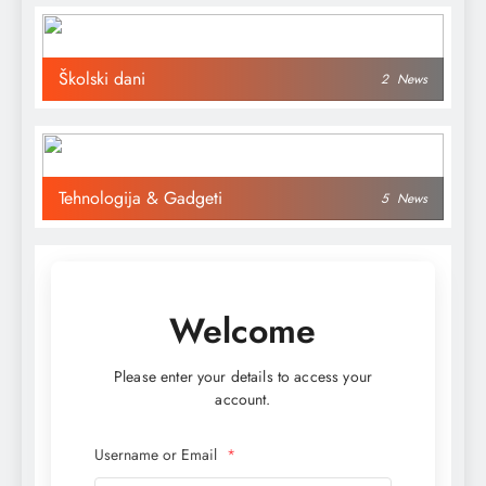
Školski dani
2
News
Tehnologija & Gadgeti
5
News
Welcome
Please enter your details to access your
account.
Username or Email
*