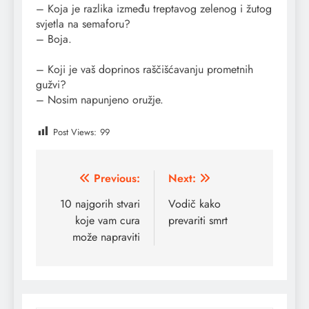
– Koja je razlika između treptavog zelenog i žutog
svjetla na semaforu?
– Boja.
– Koji je vaš doprinos raščišćavanju prometnih
gužvi?
– Nosim napunjeno oružje.
Post Views:
99
Post
Previous:
Next:
navigation
10 najgorih stvari
Vodič kako
koje vam cura
prevariti smrt
može napraviti