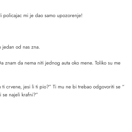
i policajac mi je dao samo upozorenje!
m jedan od nas zna.
 Da znam da nema niti jednog auta oko mene. Toliko su me
 crvene, jesi li ti pio?” Ti mu ne bi trebao odgovoriti se “
i se najeli krafni?”