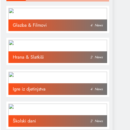
Glazba & Filmovi
4
News
Hrana & Slatkiši
2
News
Igre iz djetinjstva
4
News
Školski dani
2
News