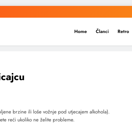
Home
Članci
Retro
icajcu
oljene brzine ili loše vožnje pod utjecajem alkohola).
jete reći ukoliko ne želite probleme.