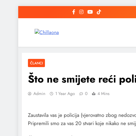
Skip
to
content
Chillaona
chillaona
ČLANCI
Što ne smijete reći pol
Admin
1 Year Ago
0
4 Mins
Zaustavila vas je policija (vjerovatno zbog nedozv
Pripremili smo za vas 20 stvari koje nikako ne smi