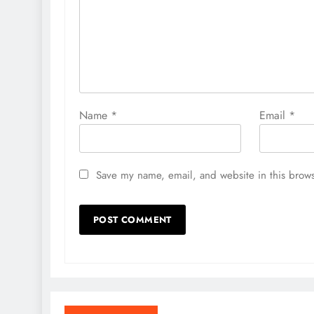
Name
*
Email
*
Save my name, email, and website in this brows