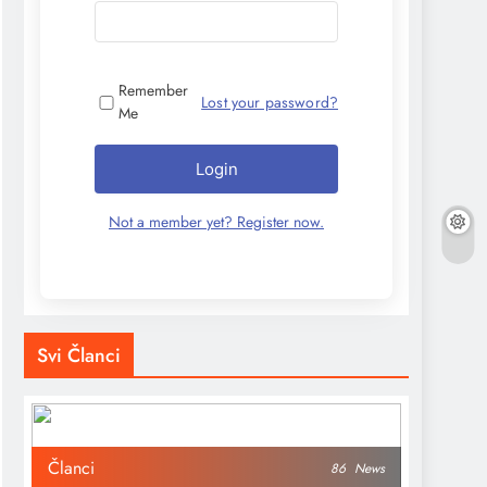
Remember
Lost your password?
Me
Login
Not a member yet? Register now.
Svi Članci
Članci
86
News