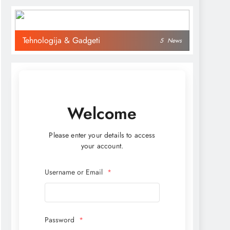
Tehnologija & Gadgeti
5
News
Welcome
Please enter your details to access
your account.
Username or Email
*
Password
*