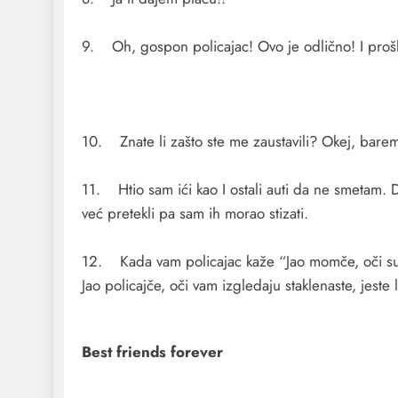
9. Oh, gospon policajac! Ovo je odlično! I prošl
10. Znate li zašto ste me zaustavili? Okej, bare
11. Htio sam ići kao I ostali auti da ne smetam.
već pretekli pa sam ih morao stizati.
12. Kada vam policajac kaže “Jao momče, oči su ti
Jao policajče, oči vam izgledaju staklenaste, jeste l
Best friends forever