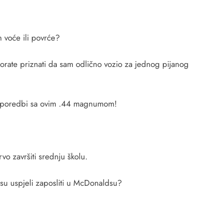
 voće ili povrće?
ate priznati da sam odlično vozio za jednog pijanog
u usporedbi sa ovim .44 magnumom!
rvo završiti srednju školu.
nisu uspjeli zaposliti u McDonaldsu?