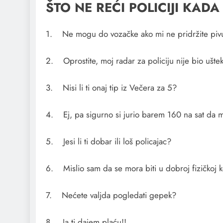
ŠTO NE REĆI POLICIJI KADA
1. Ne mogu do vozačke ako mi ne pridržite pivu
2. Oprostite, moj radar za policiju nije bio ušte
3. Nisi li ti onaj tip iz Večera za 5?
4. Ej, pa sigurno si jurio barem 160 na sat da m
5. Jesi li ti dobar ili loš policajac?
6. Mislio sam da se mora biti u dobroj fizičkoj k
7. Nećete valjda pogledati gepek?
8. Ja ti dajem plaću!!