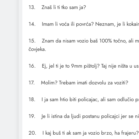
13. Znaš li ti tko sam ja?
14. Imam li voća ili povrća? Neznam, je li kokain
15. Znam da nisam vozio baš 100% točno, ali mor
čovjeka.
16. Ej, jel ti je to 9mm pištolj? Taj nije ništa 
17. Molim? Trebam imati dozvolu za voziti?
18. I ja sam htio biti policajac, ali sam odlučio p
19. Je li istina da ljudi postanu policajci jer se 
20. I kaj buš ti ak sam ja vozio brzo, ha frajeru?