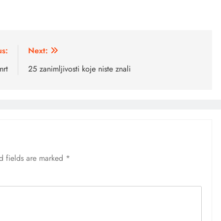
us:
Next:
mrt
25 zanimljivosti koje niste znali
d fields are marked
*