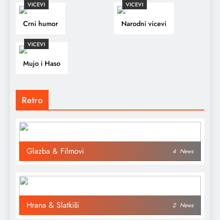
VICEVI
VICEVI
Crni humor
Narodni vicevi
VICEVI
Mujo i Haso
Retro
Glazba & Filmovi
4
News
Hrana & Slatkiši
2
News