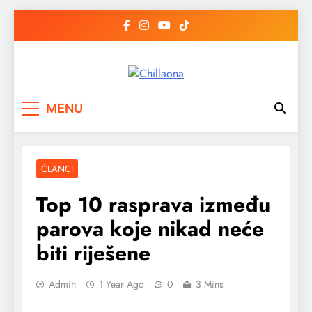
Skip
to
content
Chillaona
chillaona
MENU
ČLANCI
Top 10 rasprava između
parova koje nikad neće
biti riješene
Admin
1 Year Ago
0
3 Mins