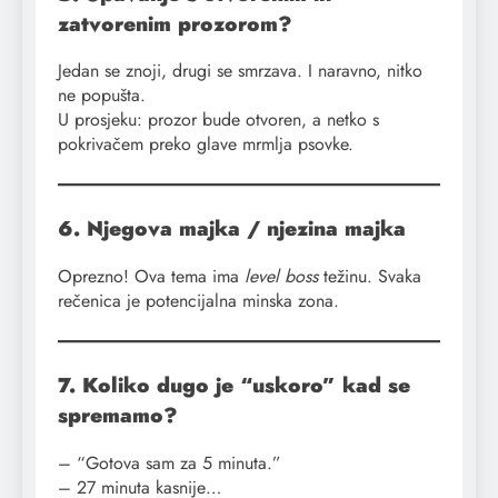
zatvorenim prozorom?
Jedan se znoji, drugi se smrzava. I naravno, nitko
ne popušta.
U prosjeku: prozor bude otvoren, a netko s
pokrivačem preko glave mrmlja psovke.
6. Njegova majka / njezina majka
Oprezno! Ova tema ima
level boss
težinu. Svaka
rečenica je potencijalna minska zona.
7. Koliko dugo je “uskoro” kad se
spremamo?
– “Gotova sam za 5 minuta.”
– 27 minuta kasnije…