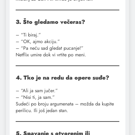
3. Što gledamo večeras?
– “Ti biraj.”
– “OK, ajmo akciju.”
– “Pa neću sad gledat pucanje!”
Netflix umire dok vi vrtite po meni.
4. Tko je na redu da opere suđe?
– “Ali ja sam jučer.”
– “Nisi ti, ja sam.”
Sudeći po broju argumenata – možda da kupite
perilicu. Ili još jedan stan.
5. Spavanje s otvorenim ili