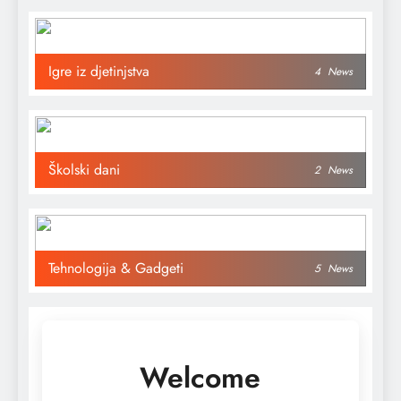
Igre iz djetinjstva
4
News
Školski dani
2
News
Tehnologija & Gadgeti
5
News
Welcome