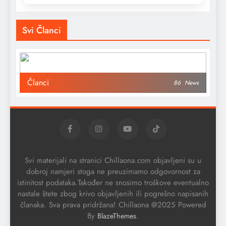
Svi Članci
Članci
86
News
Svi materijali na stranici Chillaona.com objavljeni su u
dobroj namjeri stoga ne preuzimamo odgovornost za
istinitost podataka.Također ne snosimo troškove eventualno
nastale štete zbog krivo objavljenih ili pogrešno napisanih
članaka. Sva prava pridržana! Chillaona @2025 Powered
By
.
BlazeThemes