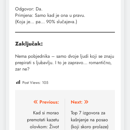
Odgovor: Da.
Primjena: Samo kad je ona u pravu.
(Koja je… pa… 90% slučajeva.)
Zaključak:
Nema pobjednika – samo dvoje ljudi koji se znaju
prepirati s ljubavlju. I to je zapravo… romantično,
zar ne?
Post Views:
105
Post
Previous:
Next:
navigation
Kad si morao
Top 7 izgovora za
premotati kazetu
kašnjenje na posao
olovkom: Život
(koji skoro prolaze)