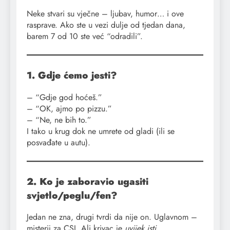
Neke stvari su vječne – ljubav, humor… i ove
rasprave. Ako ste u vezi dulje od tjedan dana,
barem 7 od 10 ste već “odradili”.
1. Gdje ćemo jesti?
– “Gdje god hoćeš.”
– “OK, ajmo po pizzu.”
– “Ne, ne bih to.”
I tako u krug dok ne umrete od gladi (ili se
posvađate u autu).
2. Ko je zaboravio ugasiti
svjetlo/peglu/fen?
Jedan ne zna, drugi tvrdi da nije on. Uglavnom –
misterij za CSI. Ali krivac je
uvijek isti
.